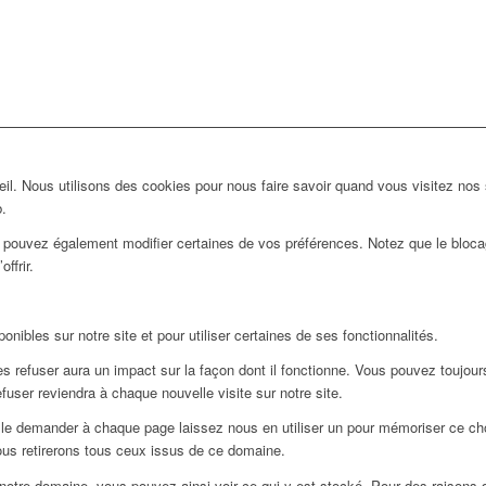
l. Nous utilisons des cookies pour nous faire savoir quand vous visitez nos
b.
us pouvez également modifier certaines de vos préférences. Notez que le bloca
ffrir.
nibles sur notre site et pour utiliser certaines de ses fonctionnalités.
 refuser aura un impact sur la façon dont il fonctionne. Vous pouvez toujours 
user reviendra à chaque nouvelle visite sur notre site.
le demander à chaque page laissez nous en utiliser un pour mémoriser ce choi
ous retirerons tous ceux issus de ce domaine.
notre domaine, vous pouvez ainsi voir ce qui y est stocké. Pour des raisons 