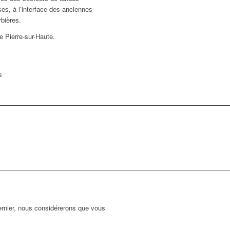
es, à l’interface des anciennes
rbières.
e Pierre-sur-Haute.
s
dernier, nous considérerons que vous