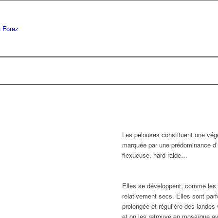
Les pelouses constituent une végét
marquée par une prédominance d’h
flexueuse, nard raide…
Elles se développent, comme les 
relativement secs. Elles sont parfo
prolongée et régulière des landes
et on les retrouve en mosaïque a