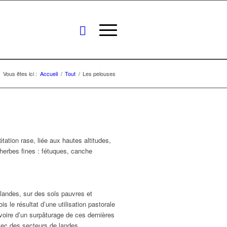
Vous êtes ici :
Accueil
/
Tout
/
Les pelouses
ation rase, liée aux hautes altitudes,
erbes fines : fétuques, canche
landes, sur des sols pauvres et
is le résultat d’une utilisation pastorale
 voire d’un surpâturage de ces dernières
vec des secteurs de landes