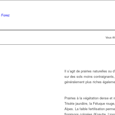
Vous ête
Il s’agit de prairies naturelles o
sur des sols moins contraignants,
généralement plus riches égalem
Prairies à la végétation dense et 
Trisète jaunâtre, la Fétuque rouge
Alpes. La faible fertilisation per
floraisons colorées (Knautie, Lio