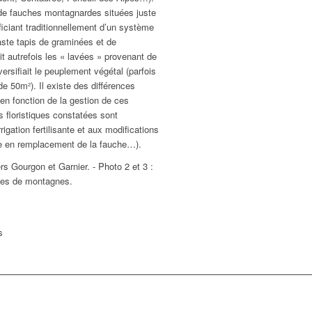
 de fauches montagnardes situées juste
iciant traditionnellement d’un système
 Vaste tapis de graminées et de
t autrefois les « lavées » provenant de
iversifiait le peuplement végétal (parfois
e 50m²). Il existe des différences
 en fonction de la gestion de ces
 floristiques constatées sont
rrigation fertilisante et aux modifications
ge en remplacement de la fauche…).
s Gourgon et Garnier. - Photo 2 et 3 :
ntes de montagnes.
s