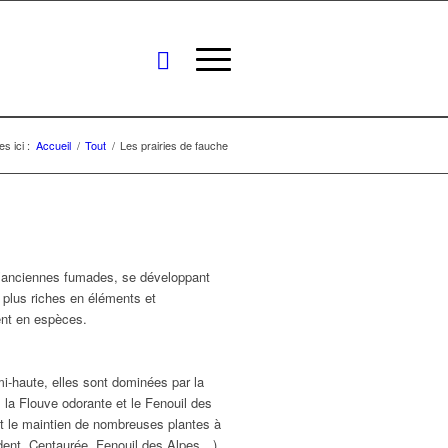
s ici :
Accueil
/
Tout
/
Les prairies de fauche
u d’anciennes fumades, se développant
 plus riches en éléments et
ent en espèces.
mi-haute, elles sont dominées par la
, la Flouve odorante et le Fenouil des
met le maintien de nombreuses plantes à
ndent, Centaurée, Fenouil des Alpes…).