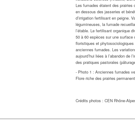
Les fumades étaient des prairies
en dessous des jasseries et bénéf
d’irrigation fertilisant en peigne.
légumineuses, la fumade recueillai
l’étable. Le fertilisant organique d
50 à 60 espèces sur une surface d
floristiques et phytosociologiques
anciennes fumades. Les variations
aujourd’hui liées à l’abandon de l’i
des pratiques pastorales (pâtura
- Photo 1 : Anciennes fumades ver
Flore riche des prairies permane
Crédits photos : CEN Rhône-Alpe